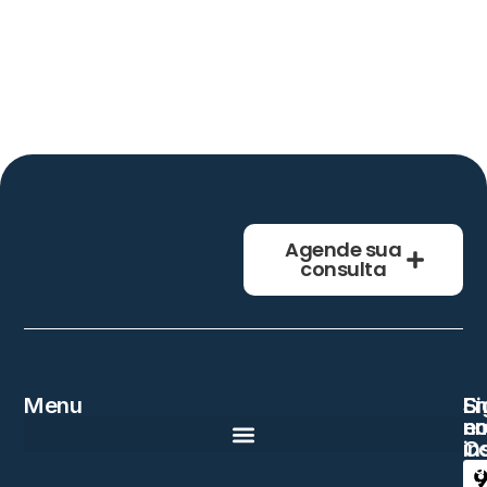
Agende sua
consulta
Menu
En
Si
e
n
Co
in
Ru
Dr.